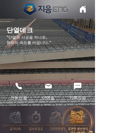
단열데크
"단열과 시공을 하나로,
​현장의 속도를 바꿉니다."
전화연결
이메일
​카톡상담