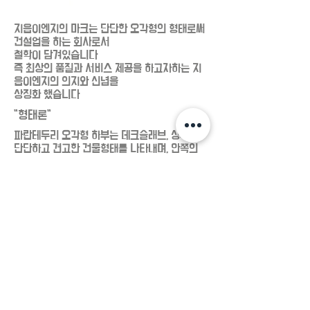
지음이엔지의 마크는 단단한 오각형의 형태로써
건설업을 하는 회사로서
철학이 담겨있습니다
즉 최상의 품질과 서비스 제공을 하고자하는 지
음이엔지의 의지와 신념을
​상징화 했습니다
"형태론"
파란테두리 오각형 하부는 데크슬래브, 상부는
단단하고 견고한 건물형태를 나타내며, ​
안쪽의
'Z'는 초심을 잃지않고 올바른 길을 통해 최상의
품질과 서비스 제공의 의지를 나타냈습니다
또한 역동적인 길을 표현함으로써 현실에 안주하
지 않고 미래 지향적인 이상을 형상화 했습니다
Cooperator